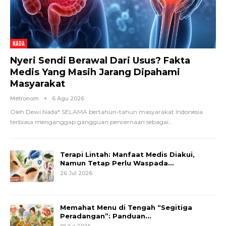
NADA
Nyeri Sendi Berawal Dari Usus? Fakta
Medis Yang Masih Jarang Dipahami
Masyarakat
Metronom
6 Agu 2026
Oleh Dewi Nada*
SELAMA bertahun-tahun masyarakat Indonesia
terbiasa menganggap gangguan pencernaan sebagai
…
Terapi Lintah: Manfaat Medis Diakui,
Namun Tetap Perlu Waspada…
26 Jul 2026
Memahat Menu di Tengah “Segitiga
Peradangan”: Panduan…
19 Jul 2026