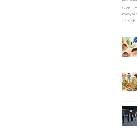
Oleh De
masyara
ganggua