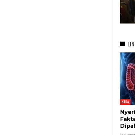
bah
Di…
7 Agu 2026
LIN
NADA
Nyer
Fakt
Dipa
Metron