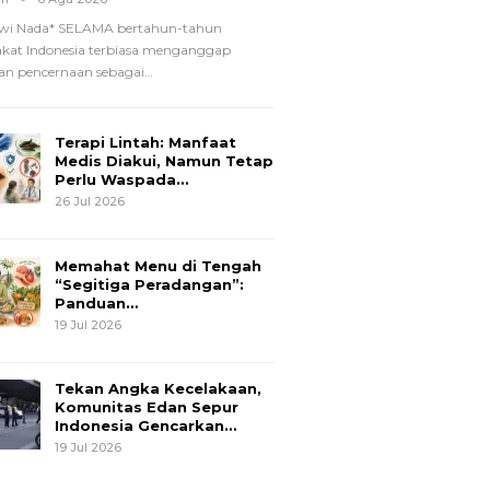
wi Nada*
SELAMA bertahun-tahun
kat Indonesia terbiasa menganggap
n pencernaan sebagai
…
Terapi Lintah: Manfaat
Medis Diakui, Namun Tetap
Perlu Waspada…
26 Jul 2026
Memahat Menu di Tengah
“Segitiga Peradangan”:
Panduan…
19 Jul 2026
Tekan Angka Kecelakaan,
Komunitas Edan Sepur
Indonesia Gencarkan…
19 Jul 2026