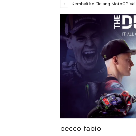
Kembali ke "Jelang MotoGP Vale
REPORTASE
Pemkot Siapkan TPST
pecco-fabio
Tegalega Untuk Produk