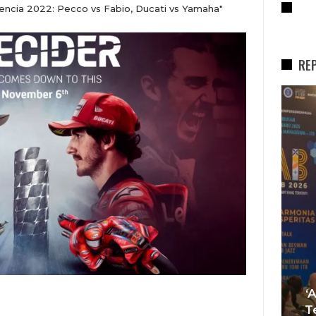
RE
ncia 2022: Pecco vs Fabio, Ducati vs Yamaha"
RE
REPORTASE
Tren Bergeser, Generasi
Muda Mulai Tinggalkan Pesta
‘
si
Mewah Dan Memilih Nikah
T