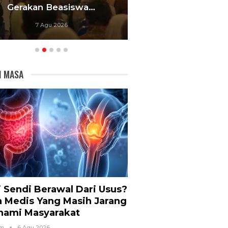
Gerakan Beasiswa…
Bandung Foku
7 Agu 2026
6 Agu 20
I MASA
i Sendi Berawal Dari Usus?
a Medis Yang Masih Jarang
hami Masyarakat
om
6 Agu 2026