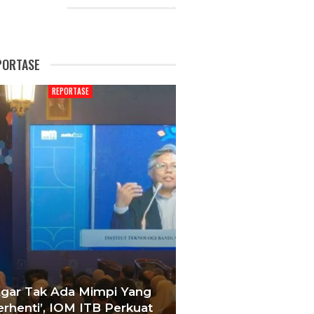
CENT POSTS
PORTASE
REPORTASE
REPORTAS
Agar Tak Ada Mimpi Yang
Satukan Siswa D
erhenti’, IOM ITB Perkuat
Sekolah, Pelati