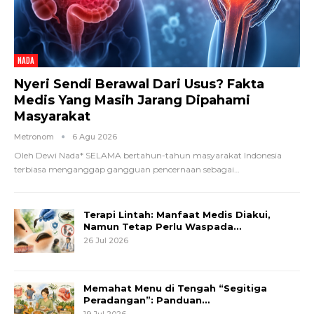
NADA
Nyeri Sendi Berawal Dari Usus? Fakta
Medis Yang Masih Jarang Dipahami
Masyarakat
Metronom
6 Agu 2026
Oleh Dewi Nada*
SELAMA bertahun-tahun masyarakat Indonesia
terbiasa menganggap gangguan pencernaan sebagai
…
Terapi Lintah: Manfaat Medis Diakui,
Namun Tetap Perlu Waspada…
26 Jul 2026
Memahat Menu di Tengah “Segitiga
Peradangan”: Panduan…
19 Jul 2026