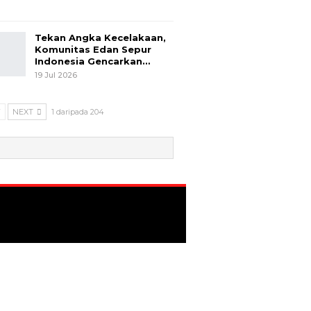
Tekan Angka Kecelakaan,
Komunitas Edan Sepur
Indonesia Gencarkan…
19 Jul 2026
V
NEXT
1 daripada 204