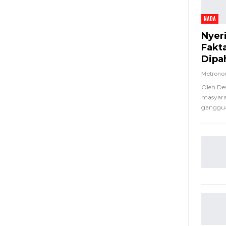
NADA
Nyer
Fakt
Dipa
Metron
Oleh De
masyara
ganggua