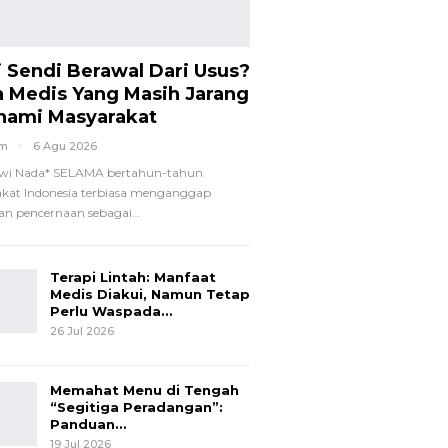
i Sendi Berawal Dari Usus?
a Medis Yang Masih Jarang
hami Masyarakat
om
6 Agu 2026
wi Nada*
SELAMA bertahun-tahun
kat Indonesia terbiasa menganggap
n pencernaan sebagai
…
Terapi Lintah: Manfaat
Medis Diakui, Namun Tetap
Perlu Waspada…
26 Jul 2026
Memahat Menu di Tengah
“Segitiga Peradangan”:
Panduan…
19 Jul 2026