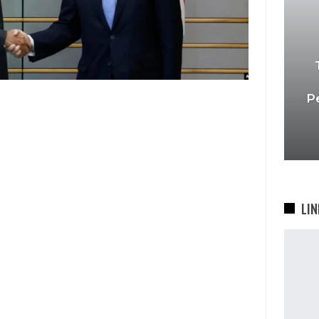
P
LIN