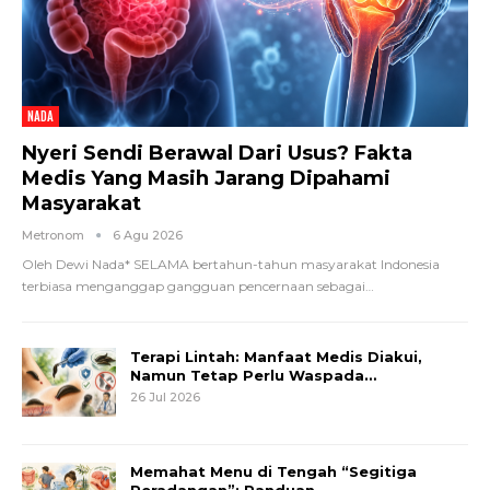
NADA
Nyeri Sendi Berawal Dari Usus? Fakta
Medis Yang Masih Jarang Dipahami
Masyarakat
Metronom
6 Agu 2026
Oleh Dewi Nada*
SELAMA bertahun-tahun masyarakat Indonesia
terbiasa menganggap gangguan pencernaan sebagai
…
Terapi Lintah: Manfaat Medis Diakui,
Namun Tetap Perlu Waspada…
26 Jul 2026
Memahat Menu di Tengah “Segitiga
Peradangan”: Panduan…