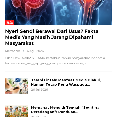
NADA
Nyeri Sendi Berawal Dari Usus? Fakta
Medis Yang Masih Jarang Dipahami
Masyarakat
Metronom
6 Agu 2026
Oleh Dewi Nada*
SELAMA bertahun-tahun masyarakat Indonesia
terbiasa menganggap gangguan pencernaan sebagai
…
Terapi Lintah: Manfaat Medis Diakui,
Namun Tetap Perlu Waspada…
26 Jul 2026
Memahat Menu di Tengah “Segitiga
Peradangan”: Panduan…
19 Jul 2026