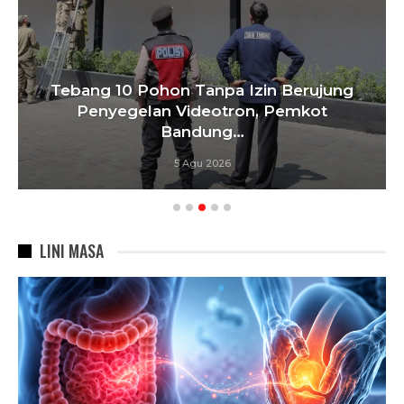
 Izin Berujung
on, Pemkot
KDS Jadikan Penangana
…
Prioritas, Sinergi Lintas 
4 Agu 2026
LINI MASA