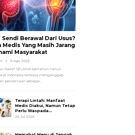
i Sendi Berawal Dari Usus?
a Medis Yang Masih Jarang
hami Masyarakat
om
6 Agu 2026
wi Nada*
SELAMA bertahun-tahun
kat Indonesia terbiasa menganggap
n pencernaan sebagai
…
Terapi Lintah: Manfaat
Medis Diakui, Namun Tetap
Perlu Waspada…
26 Jul 2026
Memahat Menu di Tengah