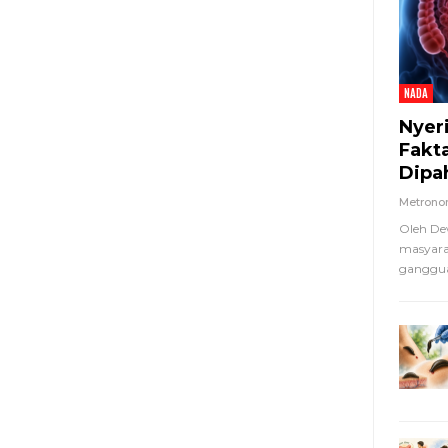
NADA
Nyer
Fakt
Dipa
Metron
Oleh De
masyara
ganggua