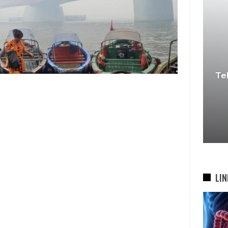
KDS Sambut Kepala Staf
Te
Kepresidenan RI, Tegaskan
si
Komitmen Sukseskan
bah
Program…
5 Agu 2026
LIN