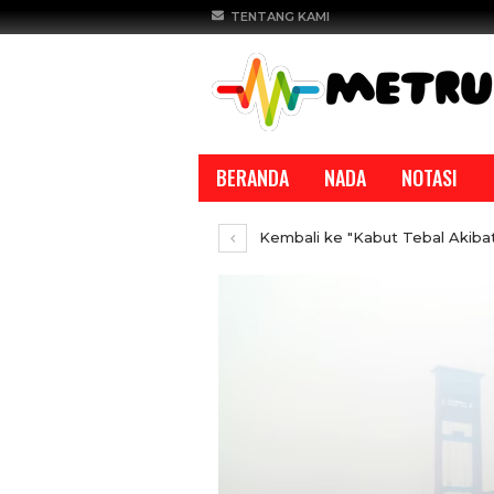
TENTANG KAMI
BERANDA
NADA
NOTASI
Kembali ke "Kabut Tebal Akiba
REPORTASE
REPORTASE