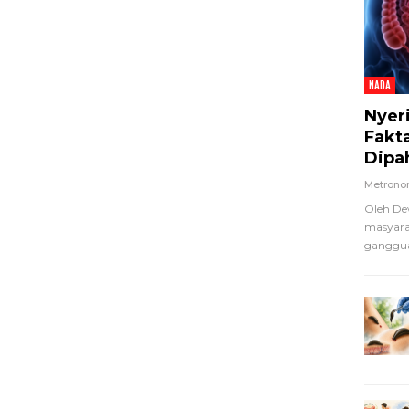
NADA
Nyer
Fakt
Dipa
Metron
Oleh De
masyara
ganggua