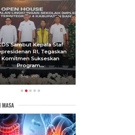
KDS Sambut Kepala Staf
Tebang 10 Pohon
presidenan RI, Tegaskan
Berujung Pe
Komitmen Sukseskan
Videotron,
Program…
Bandu
5 Agu 2026
5 Agu 20
I MASA