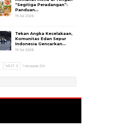
“Segitiga Peradangan”:
Panduan…
19 Jul 2026
Tekan Angka Kecelakaan,
Komunitas Edan Sepur
Indonesia Gencarkan…
19 Jul 2026
V
NEXT
1 daripada 204