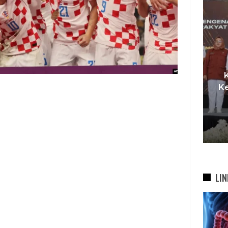
I,
t
Pemkot Siapkan TPST
Ke
asi
Tegalega Untuk Produksi
Briket RDF Bernilai Tambah
6 Agu 2026
LIN