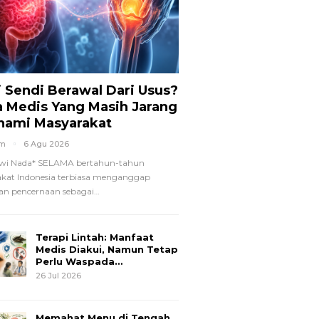
i Sendi Berawal Dari Usus?
a Medis Yang Masih Jarang
hami Masyarakat
om
6 Agu 2026
wi Nada*
SELAMA bertahun-tahun
kat Indonesia terbiasa menganggap
n pencernaan sebagai
…
Terapi Lintah: Manfaat
Medis Diakui, Namun Tetap
Perlu Waspada…
26 Jul 2026
Memahat Menu di Tengah