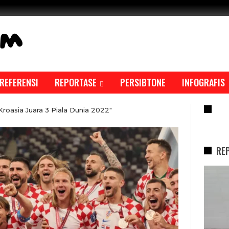
REFERENSI
REPORTASE
PERSIBTONE
INFOGRAFIS
RE
roasia Juara 3 Piala Dunia 2022"
RE
REPORTASE