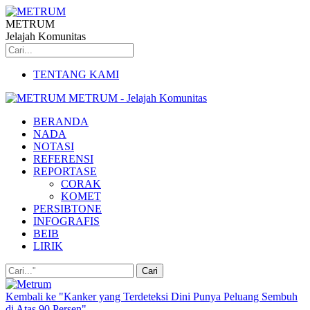
METRUM
Jelajah Komunitas
TENTANG KAMI
METRUM - Jelajah Komunitas
BERANDA
NADA
NOTASI
REFERENSI
REPORTASE
CORAK
KOMET
PERSIBTONE
INFOGRAFIS
BEIB
LIRIK
Kembali ke "Kanker yang Terdeteksi Dini Punya Peluang Sembuh
di Atas 90 Persen"