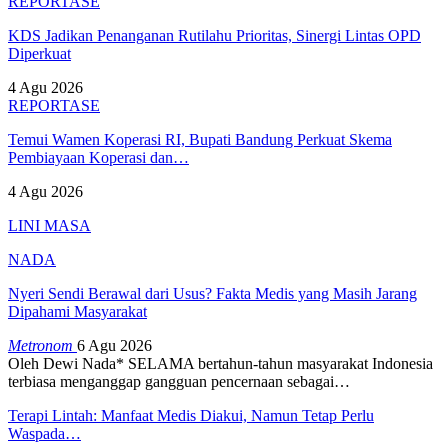
REPORTASE
KDS Jadikan Penanganan Rutilahu Prioritas, Sinergi Lintas OPD
Diperkuat
4 Agu 2026
REPORTASE
Temui Wamen Koperasi RI, Bupati Bandung Perkuat Skema
Pembiayaan Koperasi dan…
4 Agu 2026
LINI MASA
NADA
Nyeri Sendi Berawal dari Usus? Fakta Medis yang Masih Jarang
Dipahami Masyarakat
Metronom
6 Agu 2026
Oleh Dewi Nada*
SELAMA bertahun-tahun masyarakat Indonesia
terbiasa menganggap gangguan pencernaan sebagai
…
Terapi Lintah: Manfaat Medis Diakui, Namun Tetap Perlu
Waspada…