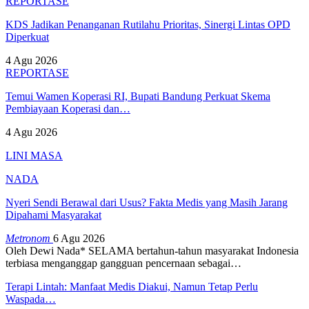
REPORTASE
KDS Jadikan Penanganan Rutilahu Prioritas, Sinergi Lintas OPD
Diperkuat
4 Agu 2026
REPORTASE
Temui Wamen Koperasi RI, Bupati Bandung Perkuat Skema
Pembiayaan Koperasi dan…
4 Agu 2026
LINI MASA
NADA
Nyeri Sendi Berawal dari Usus? Fakta Medis yang Masih Jarang
Dipahami Masyarakat
Metronom
6 Agu 2026
Oleh Dewi Nada*
SELAMA bertahun-tahun masyarakat Indonesia
terbiasa menganggap gangguan pencernaan sebagai
…
Terapi Lintah: Manfaat Medis Diakui, Namun Tetap Perlu
Waspada…