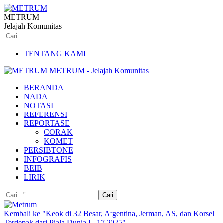
METRUM
Jelajah Komunitas
TENTANG KAMI
METRUM - Jelajah Komunitas
BERANDA
NADA
NOTASI
REFERENSI
REPORTASE
CORAK
KOMET
PERSIBTONE
INFOGRAFIS
BEIB
LIRIK
Kembali ke "Keok di 32 Besar, Argentina, Jerman, AS, dan Korsel
Terdepak dari Piala Dunia U-17 2025"