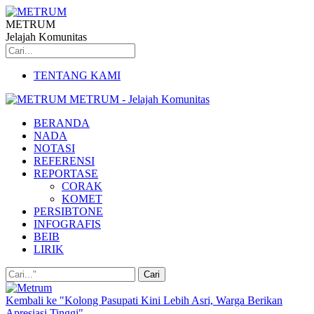
METRUM
Jelajah Komunitas
TENTANG KAMI
METRUM - Jelajah Komunitas
BERANDA
NADA
NOTASI
REFERENSI
REPORTASE
CORAK
KOMET
PERSIBTONE
INFOGRAFIS
BEIB
LIRIK
Kembali ke "Kolong Pasupati Kini Lebih Asri, Warga Berikan
Apresiasi Tinggi"