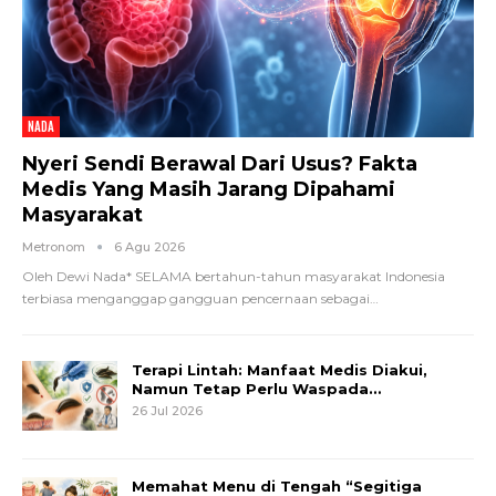
NADA
Nyeri Sendi Berawal Dari Usus? Fakta
Medis Yang Masih Jarang Dipahami
Masyarakat
Metronom
6 Agu 2026
Oleh Dewi Nada*
SELAMA bertahun-tahun masyarakat Indonesia
terbiasa menganggap gangguan pencernaan sebagai
…
Terapi Lintah: Manfaat Medis Diakui,
Namun Tetap Perlu Waspada…
26 Jul 2026
Memahat Menu di Tengah “Segitiga