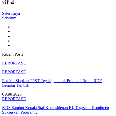
rif-4
Seterusnya
Sebelum
Recent Posts
REPORTASE
REPORTASE
Pemkot Siapkan TPST Tegalega untuk Produksi Briket RDF
Bernilai Tambah
6 Agu 2026
REPORTASE
KDS Sambut Kepala Staf Kepresidenan RI, Tegaskan Komitmen
Sukseskan Program…