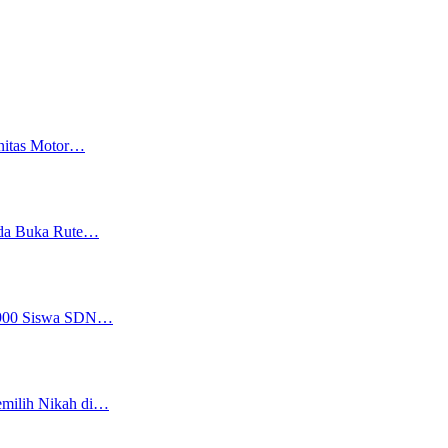
nitas Motor…
uda Buka Rute…
, 900 Siswa SDN…
emilih Nikah di…