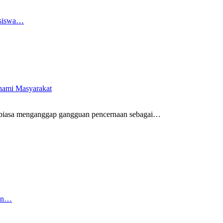
asiswa…
ahami Masyarakat
biasa menganggap gangguan pencernaan sebagai
…
kan…