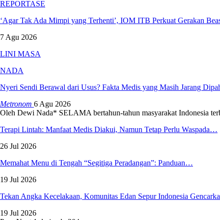
REPORTASE
‘Agar Tak Ada Mimpi yang Terhenti’, IOM ITB Perkuat Gerakan Be
7 Agu 2026
LINI MASA
NADA
Nyeri Sendi Berawal dari Usus? Fakta Medis yang Masih Jarang Dip
Metronom
6 Agu 2026
Oleh Dewi Nada*
SELAMA bertahun-tahun masyarakat Indonesia ter
Terapi Lintah: Manfaat Medis Diakui, Namun Tetap Perlu Waspada…
26 Jul 2026
Memahat Menu di Tengah “Segitiga Peradangan”: Panduan…
19 Jul 2026
Tekan Angka Kecelakaan, Komunitas Edan Sepur Indonesia Gencar
19 Jul 2026