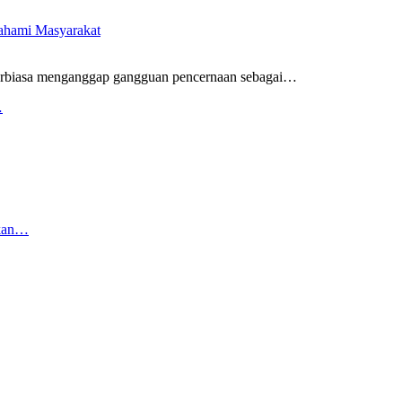
pahami Masyarakat
rbiasa menganggap gangguan pencernaan sebagai
…
…
rkan…