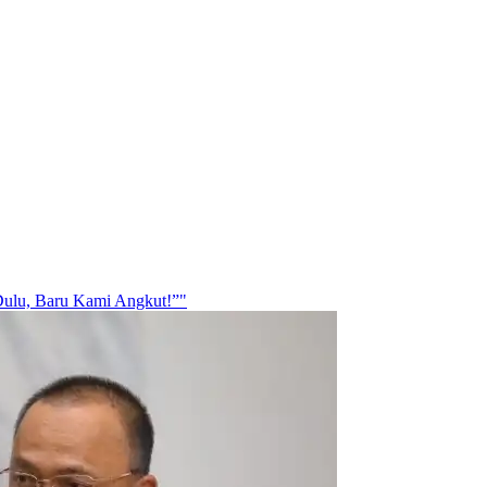
Dulu, Baru Kami Angkut!”"