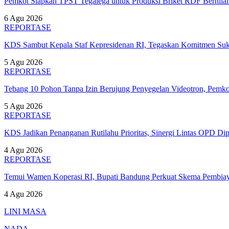
Pemkot Siapkan TPST Tegalega untuk Produksi Briket RDF Bernila
6 Agu 2026
REPORTASE
KDS Sambut Kepala Staf Kepresidenan RI, Tegaskan Komitmen S
5 Agu 2026
REPORTASE
Tebang 10 Pohon Tanpa Izin Berujung Penyegelan Videotron, Pem
5 Agu 2026
REPORTASE
KDS Jadikan Penanganan Rutilahu Prioritas, Sinergi Lintas OPD Dip
4 Agu 2026
REPORTASE
Temui Wamen Koperasi RI, Bupati Bandung Perkuat Skema Pembia
4 Agu 2026
LINI MASA
NADA