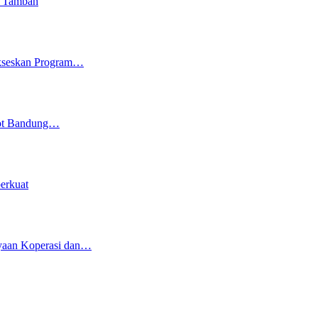
i Tambah
ukseskan Program…
kot Bandung…
erkuat
yaan Koperasi dan…