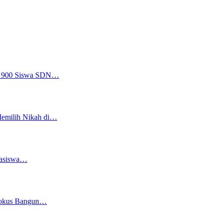
a, 900 Siswa SDN…
Memilih Nikah di…
easiswa…
 Fokus Bangun…