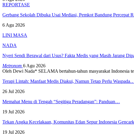
REPORTASE
Gerbang Sekolah Dibuka Usai Mediasi, Pemkot Bandung Percepat
6 Agu 2026
LINI MASA
NADA
Nyeri Sendi Berawal dari Usus? Fakta Medis yang Masih Jarang Di
Metronom
6 Agu 2026
Oleh Dewi Nada*
SELAMA bertahun-tahun masyarakat Indonesia te
Terapi Lintah: Manfaat Medis Diakui, Namun Tetap Perlu Waspada
26 Jul 2026
Memahat Menu di Tengah “Segitiga Peradangan”: Panduan…
19 Jul 2026
Tekan Angka Kecelakaan, Komunitas Edan Sepur Indonesia Genca
19 Jul 2026