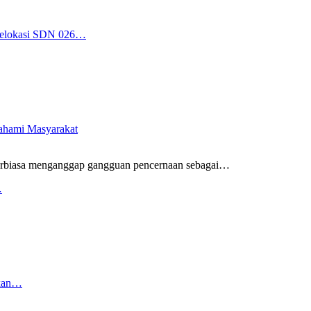
 Relokasi SDN 026…
pahami Masyarakat
rbiasa menganggap gangguan pencernaan sebagai
…
…
rkan…