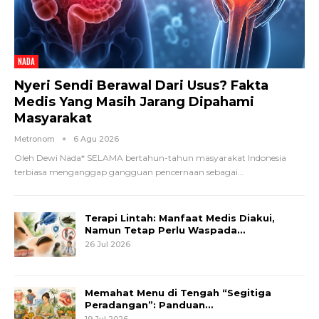
NADA
Nyeri Sendi Berawal Dari Usus? Fakta
Medis Yang Masih Jarang Dipahami
Masyarakat
Metronom
6 Agu 2026
Oleh Dewi Nada*
SELAMA bertahun-tahun masyarakat Indonesia
terbiasa menganggap gangguan pencernaan sebagai
…
Terapi Lintah: Manfaat Medis Diakui,
Namun Tetap Perlu Waspada…
26 Jul 2026
Memahat Menu di Tengah “Segitiga
Peradangan”: Panduan…
19 Jul 2026