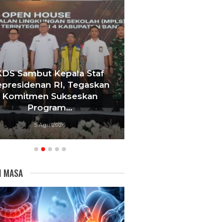
KDS Sambut Kepala Staf
Tebang 10 Pohon
presidenan RI, Tegaskan
Berujung Pe
Komitmen Sukseskan
Videotron,
Program…
Bandu
5 Agu 2026
5 Agu 20
I MASA