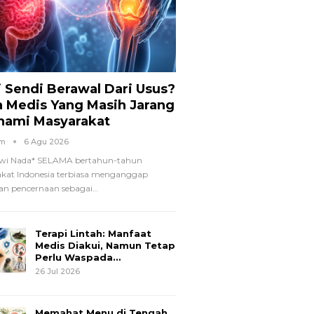
i Sendi Berawal Dari Usus?
a Medis Yang Masih Jarang
hami Masyarakat
om
6 Agu 2026
wi Nada*
SELAMA bertahun-tahun
kat Indonesia terbiasa menganggap
n pencernaan sebagai
…
Terapi Lintah: Manfaat
Medis Diakui, Namun Tetap
Perlu Waspada…
26 Jul 2026
Memahat Menu di Tengah