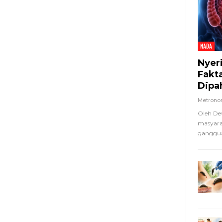
NADA
Nyer
Fakt
Dipa
Metron
Oleh De
masyara
ganggua