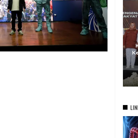
I,
t
Pemkot Siapkan TPST
Ke
asi
Tegalega Untuk Produksi
Briket RDF Bernilai Tambah
6 Agu 2026
LIN