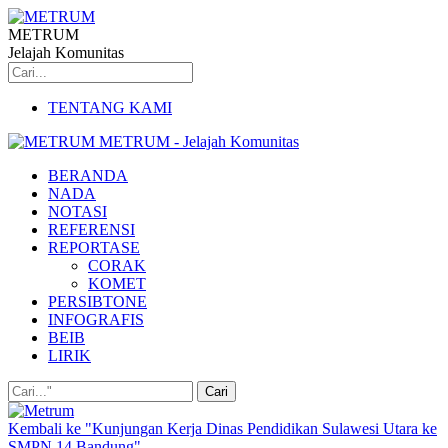
METRUM
Jelajah Komunitas
TENTANG KAMI
METRUM - Jelajah Komunitas
BERANDA
NADA
NOTASI
REFERENSI
REPORTASE
CORAK
KOMET
PERSIBTONE
INFOGRAFIS
BEIB
LIRIK
Kembali ke "Kunjungan Kerja Dinas Pendidikan Sulawesi Utara ke
SMPN 14 Bandung"