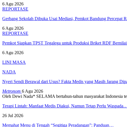
6 Agu 2026
REPORTASE
Gerbang Sekolah Dibuka Usai Mediasi, Pemkot Bandung Percepat
6 Agu 2026
REPORTASE
Pemkot Siapkan TPST Tegalega untuk Produksi Briket RDF Bernila
6 Agu 2026
LINI MASA
NADA
Nyeri Sendi Berawal dari Usus? Fakta Medis yang Masih Jarang Di
Metronom
6 Agu 2026
Oleh Dewi Nada*
SELAMA bertahun-tahun masyarakat Indonesia te
Terapi Lintah: Manfaat Medis Diakui, Namun Tetap Perlu Waspada
26 Jul 2026
Memahat Menu di Tengah “Segitiga Peradangan”: Panduan…