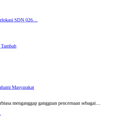
 Relokasi SDN 026…
i Tambah
pahami Masyarakat
rbiasa menganggap gangguan pencernaan sebagai
…
…