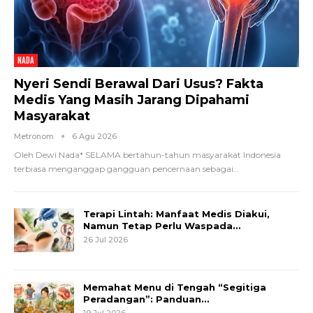
NADA
Nyeri Sendi Berawal Dari Usus? Fakta
Medis Yang Masih Jarang Dipahami
Masyarakat
Metronom
6 Agu 2026
Oleh Dewi Nada*
SELAMA bertahun-tahun masyarakat Indonesia
terbiasa menganggap gangguan pencernaan sebagai
…
Terapi Lintah: Manfaat Medis Diakui,
Namun Tetap Perlu Waspada…
26 Jul 2026
Memahat Menu di Tengah “Segitiga
Peradangan”: Panduan…
19 Jul 2026