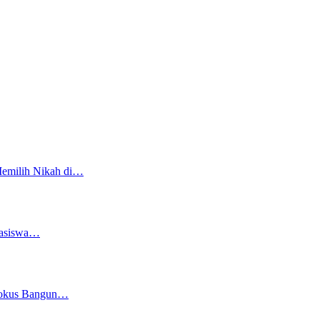
Memilih Nikah di…
easiswa…
 Fokus Bangun…