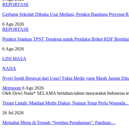
REPORTASE
Gerbang Sekolah Dibuka Usai Mediasi, Pemkot Bandung Percepat
6 Agu 2026
REPORTASE
Pemkot Siapkan TPST Tegalega untuk Produksi Briket RDF Bernila
6 Agu 2026
LINI MASA
NADA
Nyeri Sendi Berawal dari Usus? Fakta Medis yang Masih Jarang Di
Metronom
6 Agu 2026
Oleh Dewi Nada*
SELAMA bertahun-tahun masyarakat Indonesia te
Terapi Lintah: Manfaat Medis Diakui, Namun Tetap Perlu Waspada
26 Jul 2026
Memahat Menu di Tengah “Segitiga Peradangan”: Panduan…