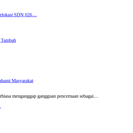
 Relokasi SDN 026…
i Tambah
pahami Masyarakat
rbiasa menganggap gangguan pencernaan sebagai
…
…