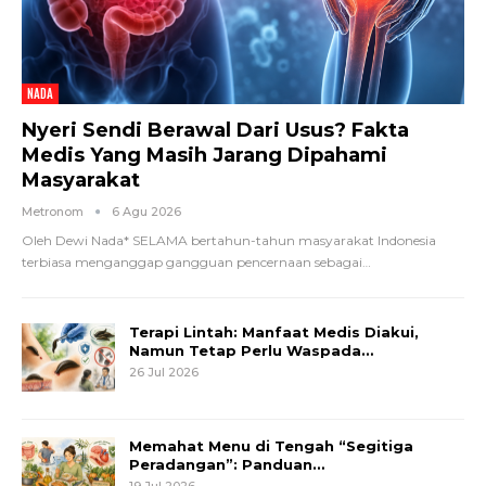
NADA
Nyeri Sendi Berawal Dari Usus? Fakta
Medis Yang Masih Jarang Dipahami
Masyarakat
Metronom
6 Agu 2026
Oleh Dewi Nada*
SELAMA bertahun-tahun masyarakat Indonesia
terbiasa menganggap gangguan pencernaan sebagai
…
Terapi Lintah: Manfaat Medis Diakui,
Namun Tetap Perlu Waspada…
26 Jul 2026
Memahat Menu di Tengah “Segitiga
Peradangan”: Panduan…
19 Jul 2026