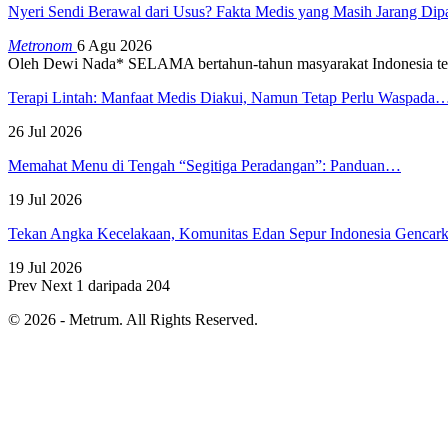
Nyeri Sendi Berawal dari Usus? Fakta Medis yang Masih Jarang Di
Metronom
6 Agu 2026
Oleh Dewi Nada*
SELAMA bertahun-tahun masyarakat Indonesia te
Terapi Lintah: Manfaat Medis Diakui, Namun Tetap Perlu Waspada
26 Jul 2026
Memahat Menu di Tengah “Segitiga Peradangan”: Panduan…
19 Jul 2026
Tekan Angka Kecelakaan, Komunitas Edan Sepur Indonesia Genca
19 Jul 2026
Prev
Next
1 daripada 204
© 2026 - Metrum. All Rights Reserved.