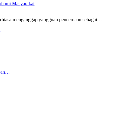
pahami Masyarakat
rbiasa menganggap gangguan pencernaan sebagai
…
…
rkan…