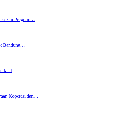
ukseskan Program…
kot Bandung…
erkuat
yaan Koperasi dan…