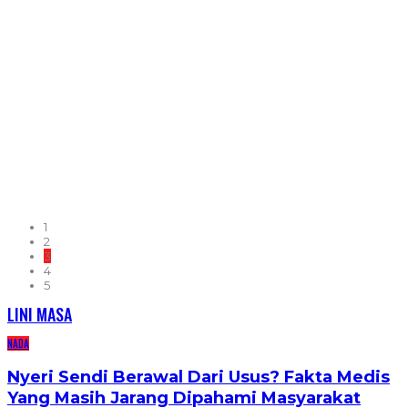
1
2
3
4
5
LINI MASA
NADA
Nyeri Sendi Berawal Dari Usus? Fakta Medis
Yang Masih Jarang Dipahami Masyarakat