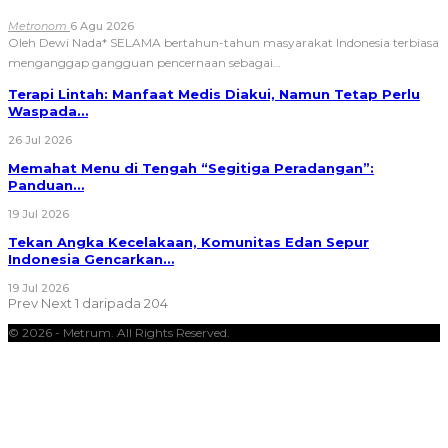
Metronom
6 Agu 2026
Oleh Dewi Nada*
SELAMA bertahun-tahun masyarakat Indonesia terbiasa
menganggap gangguan pencernaan sebagai
…
Terapi Lintah: Manfaat Medis Diakui, Namun Tetap Perlu
Waspada…
26 Jul 2026
Memahat Menu di Tengah “Segitiga Peradangan”:
Panduan…
19 Jul 2026
Tekan Angka Kecelakaan, Komunitas Edan Sepur
Indonesia Gencarkan…
19 Jul 2026
Prev
Next
1 daripada 204
© 2026 - Metrum. All Rights Reserved.