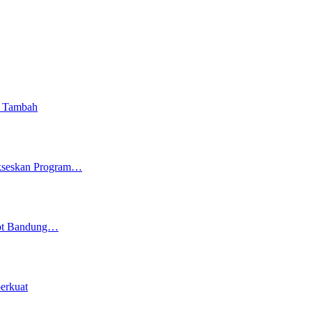
i Tambah
ukseskan Program…
kot Bandung…
erkuat