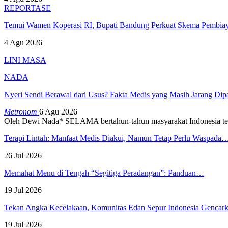
REPORTASE
Temui Wamen Koperasi RI, Bupati Bandung Perkuat Skema Pembia
4 Agu 2026
LINI MASA
NADA
Nyeri Sendi Berawal dari Usus? Fakta Medis yang Masih Jarang Di
Metronom
6 Agu 2026
Oleh Dewi Nada*
SELAMA bertahun-tahun masyarakat Indonesia te
Terapi Lintah: Manfaat Medis Diakui, Namun Tetap Perlu Waspada
26 Jul 2026
Memahat Menu di Tengah “Segitiga Peradangan”: Panduan…
19 Jul 2026
Tekan Angka Kecelakaan, Komunitas Edan Sepur Indonesia Genca
19 Jul 2026