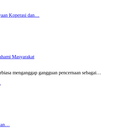
yaan Koperasi dan…
pahami Masyarakat
rbiasa menganggap gangguan pencernaan sebagai
…
…
rkan…