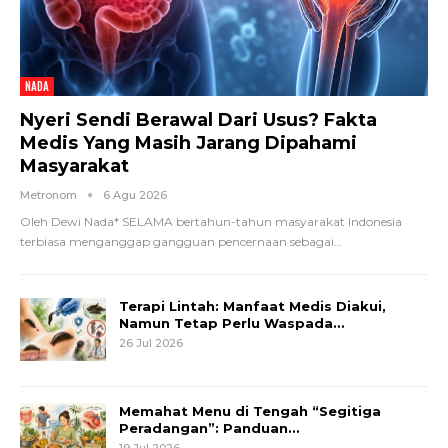
NADA
Nyeri Sendi Berawal Dari Usus? Fakta
Medis Yang Masih Jarang Dipahami
Masyarakat
Metronom
6 Agu 2026
Oleh Dewi Nada*
SELAMA bertahun-tahun masyarakat Indonesia
terbiasa menganggap gangguan pencernaan sebagai
…
Terapi Lintah: Manfaat Medis Diakui,
Namun Tetap Perlu Waspada…
26 Jul 2026
Memahat Menu di Tengah “Segitiga
Peradangan”: Panduan…
19 Jul 2026