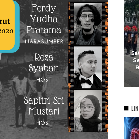
‘Agar Tak Ada Mimpi Yang
Satuka
Terhenti’, IOM ITB Perkuat
Sekola
Gerakan Beasiswa…
Band
7 Agu 2026
LIN