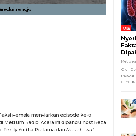
NADA
Nyer
Fakt
Dipa
Metron
Oleh De
masyara
ganggua
e)aksi Remaja menyiarkan episode ke-8
 di Metrum Radio. Acara ini dipandu host Reza
r Ferdy Yudha Pratama dari
Masa Lewat