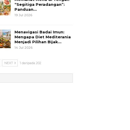
“Segitiga Peradangan”:
Panduan…
19 Jul 2026
Menavigasi Badai Imun:
Mengapa Diet Mediterania
Menjadi Pilihan Bijak…
14 Jul 2026
NEXT
1 daripada 202