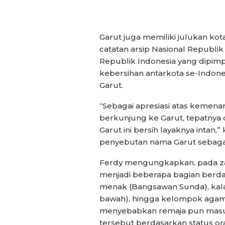
Garut juga memiliki julukan kot
catatan arsip Nasional Republi
Republik Indonesia yang dipim
kebersihan antarkota se-Indon
Garut.
“Sebagai apresiasi atas kemena
berkunjung ke Garut, tepatnya
Garut ini bersih layaknya intan,
penyebutan nama Garut sebagai 
Ferdy mengungkapkan, pada za
menjadi beberapa bagian berdas
menak (Bangsawan Sunda), kal
bawah), hingga kelompok agama 
menyebabkan remaja pun masu
tersebut berdasarkan status or