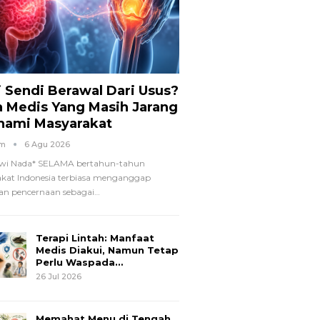
i Sendi Berawal Dari Usus?
a Medis Yang Masih Jarang
hami Masyarakat
om
6 Agu 2026
wi Nada*
SELAMA bertahun-tahun
kat Indonesia terbiasa menganggap
n pencernaan sebagai
…
Terapi Lintah: Manfaat
Medis Diakui, Namun Tetap
Perlu Waspada…
26 Jul 2026
Memahat Menu di Tengah