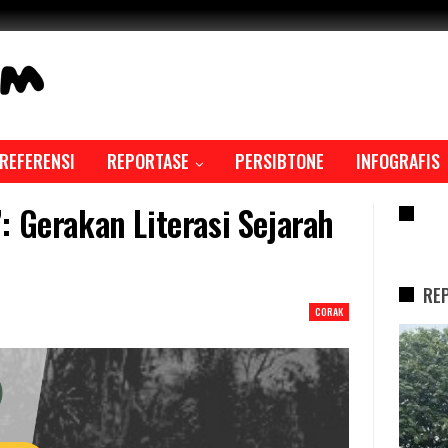
REFERENSI
REPORTASE
PERSIBTONE
INFOGRAFIS
: Gerakan Literasi Sejarah
RE
RE
CORAK
REPORTASE