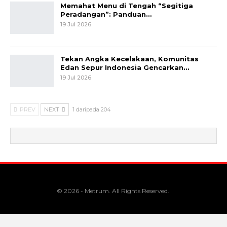
Memahat Menu di Tengah “Segitiga
Peradangan”: Panduan…
19 Jul 2026
Tekan Angka Kecelakaan, Komunitas
Edan Sepur Indonesia Gencarkan…
19 Jul 2026
PREV
NEXT
1 daripada 204
© 2026 - Metrum. All Rights Reserved.