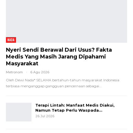
NADA
Nyeri Sendi Berawal Dari Usus? Fakta
Medis Yang Masih Jarang Dipahami
Masyarakat
Metronom
6 Agu 2026
Oleh Dewi Nada*
SELAMA bertahun-tahun masyarakat Indonesia
terbiasa menganggap gangguan pencernaan sebagai
…
Terapi Lintah: Manfaat Medis Diakui,
Namun Tetap Perlu Waspada…
26 Jul 2026