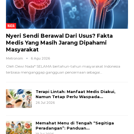
NADA
Nyeri Sendi Berawal Dari Usus? Fakta
Medis Yang Masih Jarang Dipahami
Masyarakat
Metronom
6 Agu 2026
Oleh Dewi Nada*
SELAMA bertahun-tahun masyarakat Indonesia
terbiasa menganggap gangguan pencernaan sebagai
…
Terapi Lintah: Manfaat Medis Diakui,
Namun Tetap Perlu Waspada…
26 Jul 2026
Memahat Menu di Tengah “Segitiga
Peradangan”: Panduan…
19 Jul 2026