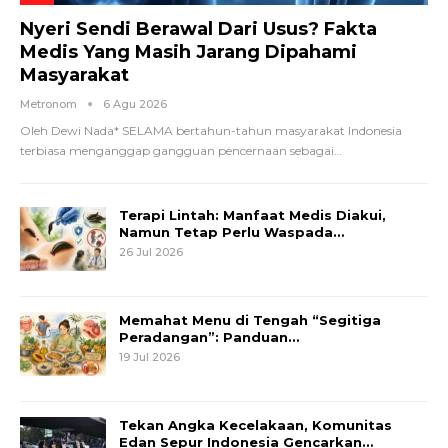
Nyeri Sendi Berawal Dari Usus? Fakta
Medis Yang Masih Jarang Dipahami
Masyarakat
Metronom
6 Agu 2026
Oleh Dewi Nada*
SELAMA bertahun-tahun masyarakat Indonesia
terbiasa menganggap gangguan pencernaan sebagai
…
Terapi Lintah: Manfaat Medis Diakui,
Namun Tetap Perlu Waspada…
26 Jul 2026
Memahat Menu di Tengah “Segitiga
Peradangan”: Panduan…
19 Jul 2026
Tekan Angka Kecelakaan, Komunitas
Edan Sepur Indonesia Gencarkan…