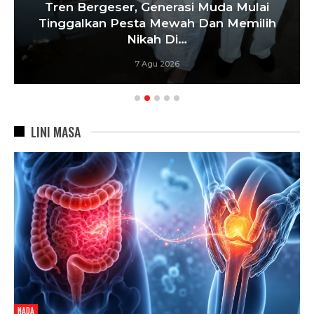
‘Agar Tak Ada Mimpi Yang Terhenti’, IOM
ITB Perkuat Gerakan Beasiswa…
7 Agu 2026
LINI MASA
NADA