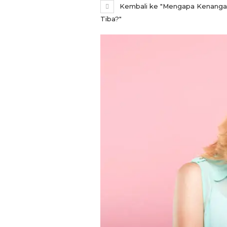
Kembali ke "Mengapa Kenangan 
Tiba?"
REPORTASE
Pemkot Siapkan TPST
Tegalega Untuk Produk