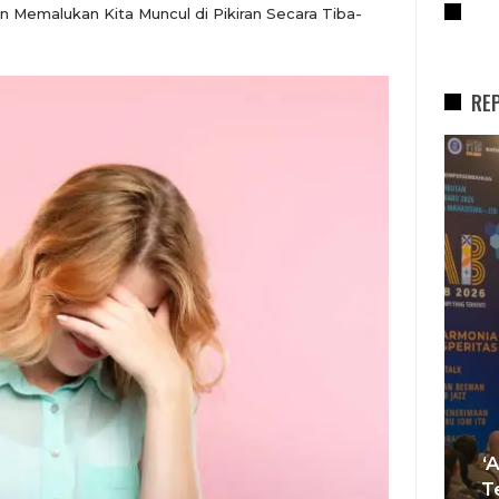
RE
Memalukan Kita Muncul di Pikiran Secara Tiba-
RE
REPORTASE
Tren Bergeser, Generasi
Muda Mulai Tinggalkan Pesta
‘
si
Mewah Dan Memilih Nikah
T