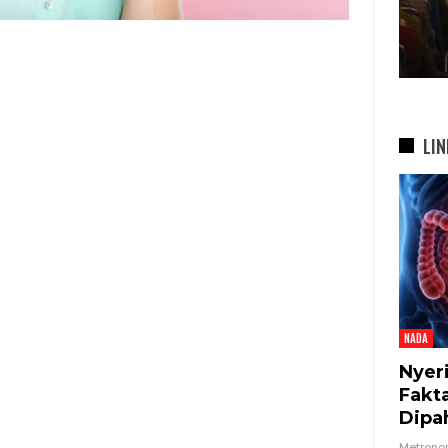
bah
Di…
7 Agu 2026
LIN
NADA
Nyer
Fakt
Dipa
Metron