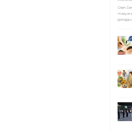
Oleh De
masyara
ganggua