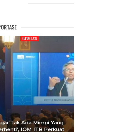
CENT POSTS
PORTASE
REPORTASE
REPORTAS
Agar Tak Ada Mimpi Yang
Satukan Siswa D
erhenti’, IOM ITB Perkuat
Sekolah, Pelati