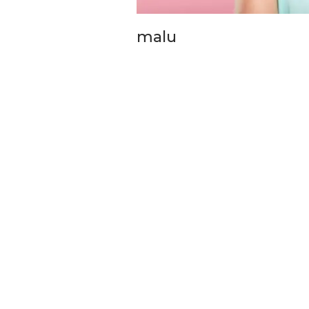
Briket RDF Bernilai Tam
malu
6 Agu 2026