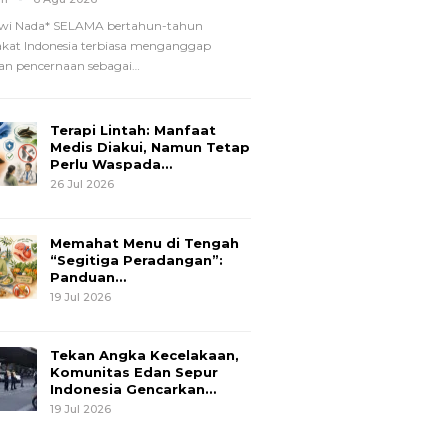
wi Nada*
SELAMA bertahun-tahun
kat Indonesia terbiasa menganggap
n pencernaan sebagai
…
Terapi Lintah: Manfaat
Medis Diakui, Namun Tetap
Perlu Waspada…
26 Jul 2026
Memahat Menu di Tengah
“Segitiga Peradangan”:
Panduan…
19 Jul 2026
Tekan Angka Kecelakaan,
Komunitas Edan Sepur
Indonesia Gencarkan…
19 Jul 2026