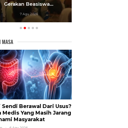
Gerakan Beasiswa…
Bandung Foku
7 Agu 2026
6 Agu 20
I MASA
i Sendi Berawal Dari Usus?
a Medis Yang Masih Jarang
hami Masyarakat
om
6 Agu 2026