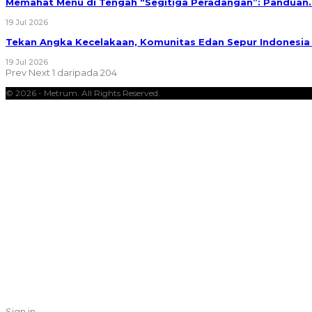
Memahat Menu di Tengah “Segitiga Peradangan”: Panduan
19 Jul 2026
Tekan Angka Kecelakaan, Komunitas Edan Sepur Indonesi
19 Jul 2026
Prev
Next
1 daripada 204
© 2026 - Metrum. All Rights Reserved.
Sign in