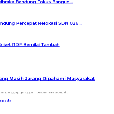
askibraka Bandung Fokus Bangun…
andung Percepat Relokasi SDN 026…
riket RDF Bernilai Tambah
Yang Masih Jarang Dipahami Masyarakat
a menganggap gangguan pencernaan sebagai
…
Waspada…