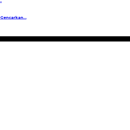
…
a Gencarkan…