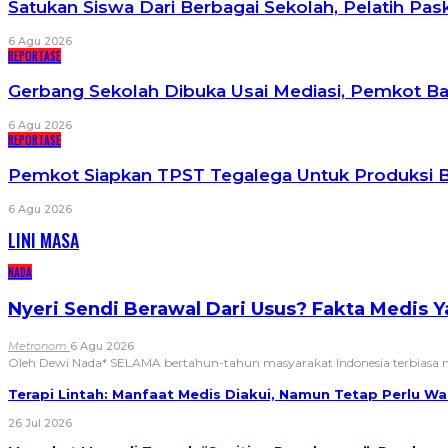
Satukan Siswa Dari Berbagai Sekolah, Pelatih P
6 Agu 2026
REPORTASE
Gerbang Sekolah Dibuka Usai Mediasi, Pemkot B
6 Agu 2026
REPORTASE
Pemkot Siapkan TPST Tegalega Untuk Produksi B
6 Agu 2026
LINI MASA
NADA
Nyeri Sendi Berawal Dari Usus? Fakta Medis 
Metronom
6 Agu 2026
Oleh Dewi Nada*
SELAMA bertahun-tahun masyarakat Indonesia terbias
Terapi Lintah: Manfaat Medis Diakui, Namun Tetap Perlu 
26 Jul 2026