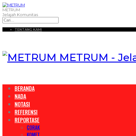
METRUM
Jelajah Komunitas
TENTANG KAMI
METRUM - Jel
BERANDA
NADA
NOTASI
REFERENSI
REPORTASE
CORAK
KOMET