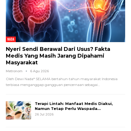
NADA
Nyeri Sendi Berawal Dari Usus? Fakta
Medis Yang Masih Jarang Dipahami
Masyarakat
Metronom
6 Agu 2026
Oleh Dewi Nada*
SELAMA bertahun-tahun masyarakat Indonesia
terbiasa menganggap gangguan pencernaan sebagai
…
Terapi Lintah: Manfaat Medis Diakui,
Namun Tetap Perlu Waspada…
26 Jul 2026