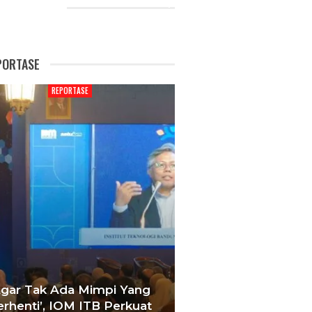
CENT POSTS
PORTASE
REPORTASE
REPORTAS
Agar Tak Ada Mimpi Yang
Satukan Siswa D
erhenti’, IOM ITB Perkuat
Sekolah, Pelati