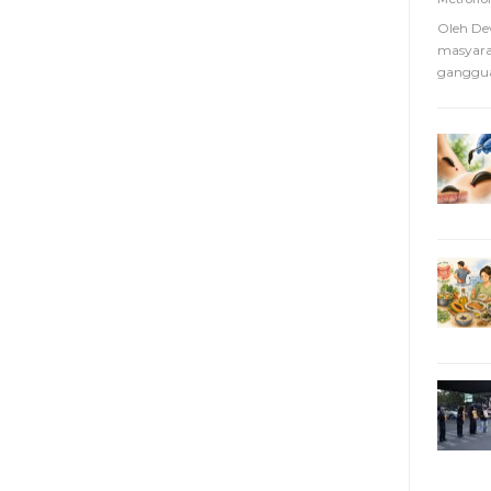
Oleh De
masyara
ganggua