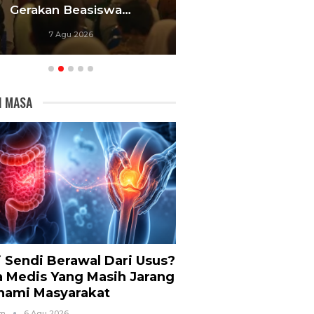
Gerakan Beasiswa…
Bandung Foku
7 Agu 2026
6 Agu 20
I MASA
i Sendi Berawal Dari Usus?
a Medis Yang Masih Jarang
hami Masyarakat
om
6 Agu 2026