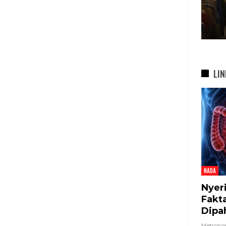
bah
Di…
7 Agu 2026
LIN
NADA
Nyer
Fakt
Dipa
Metron