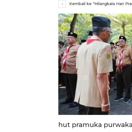
Kembali ke "Milangkala Hari P
REPORTASE
Pemkot Siapkan TPST
hut pramuka purwaka
Tegalega Untuk Produk