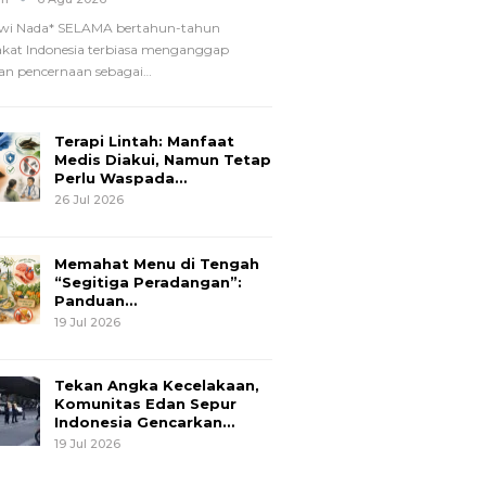
wi Nada*
SELAMA bertahun-tahun
kat Indonesia terbiasa menganggap
n pencernaan sebagai
…
Terapi Lintah: Manfaat
Medis Diakui, Namun Tetap
Perlu Waspada…
26 Jul 2026
Memahat Menu di Tengah
“Segitiga Peradangan”:
Panduan…
19 Jul 2026
Tekan Angka Kecelakaan,
Komunitas Edan Sepur
Indonesia Gencarkan…
19 Jul 2026