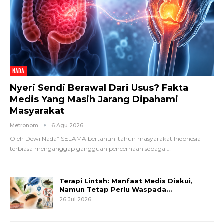
NADA
Nyeri Sendi Berawal Dari Usus? Fakta
Medis Yang Masih Jarang Dipahami
Masyarakat
Metronom
6 Agu 2026
Oleh Dewi Nada*
SELAMA bertahun-tahun masyarakat Indonesia
terbiasa menganggap gangguan pencernaan sebagai
…
Terapi Lintah: Manfaat Medis Diakui,
Namun Tetap Perlu Waspada…
26 Jul 2026