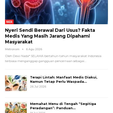
NADA
Nyeri Sendi Berawal Dari Usus? Fakta
Medis Yang Masih Jarang Dipahami
Masyarakat
Metronom
6 Agu 2026
Oleh Dewi Nada*
SELAMA bertahun-tahun masyarakat Indonesia
terbiasa menganggap gangguan pencernaan sebagai
…
Terapi Lintah: Manfaat Medis Diakui,
Namun Tetap Perlu Waspada…
26 Jul 2026
Memahat Menu di Tengah “Segitiga
Peradangan”: Panduan…
19 Jul 2026