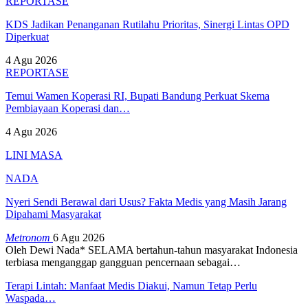
REPORTASE
KDS Jadikan Penanganan Rutilahu Prioritas, Sinergi Lintas OPD
Diperkuat
4 Agu 2026
REPORTASE
Temui Wamen Koperasi RI, Bupati Bandung Perkuat Skema
Pembiayaan Koperasi dan…
4 Agu 2026
LINI MASA
NADA
Nyeri Sendi Berawal dari Usus? Fakta Medis yang Masih Jarang
Dipahami Masyarakat
Metronom
6 Agu 2026
Oleh Dewi Nada*
SELAMA bertahun-tahun masyarakat Indonesia
terbiasa menganggap gangguan pencernaan sebagai
…
Terapi Lintah: Manfaat Medis Diakui, Namun Tetap Perlu
Waspada…