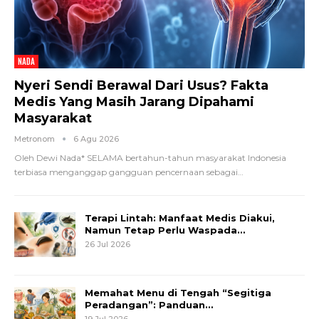
NADA
Nyeri Sendi Berawal Dari Usus? Fakta
Medis Yang Masih Jarang Dipahami
Masyarakat
Metronom
6 Agu 2026
Oleh Dewi Nada*
SELAMA bertahun-tahun masyarakat Indonesia
terbiasa menganggap gangguan pencernaan sebagai
…
Terapi Lintah: Manfaat Medis Diakui,
Namun Tetap Perlu Waspada…
26 Jul 2026
Memahat Menu di Tengah “Segitiga
Peradangan”: Panduan…
19 Jul 2026