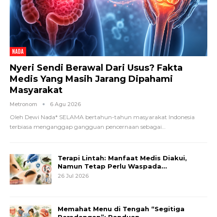
NADA
Nyeri Sendi Berawal Dari Usus? Fakta
Medis Yang Masih Jarang Dipahami
Masyarakat
Metronom
6 Agu 2026
Oleh Dewi Nada*
SELAMA bertahun-tahun masyarakat Indonesia
terbiasa menganggap gangguan pencernaan sebagai
…
Terapi Lintah: Manfaat Medis Diakui,
Namun Tetap Perlu Waspada…
26 Jul 2026
Memahat Menu di Tengah “Segitiga
Peradangan”: Panduan…