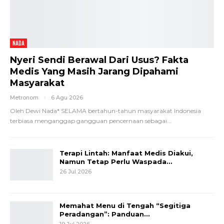
NADA
Nyeri Sendi Berawal Dari Usus? Fakta
Medis Yang Masih Jarang Dipahami
Masyarakat
Metronom
6 Agu 2026
Oleh Dewi Nada*
SELAMA bertahun-tahun masyarakat Indonesia
terbiasa menganggap gangguan pencernaan sebagai
…
Terapi Lintah: Manfaat Medis Diakui,
Namun Tetap Perlu Waspada…
26 Jul 2026
Memahat Menu di Tengah “Segitiga
Peradangan”: Panduan…
19 Jul 2026