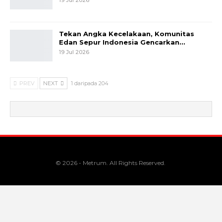
Tekan Angka Kecelakaan, Komunitas
Edan Sepur Indonesia Gencarkan…
19 Jul 2026
PREV
NEXT
1 daripada 204
© 2026 - Metrum. All Rights Reserved.