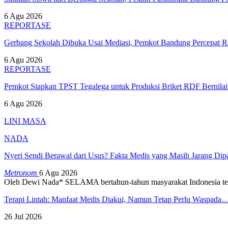
6 Agu 2026
REPORTASE
Gerbang Sekolah Dibuka Usai Mediasi, Pemkot Bandung Percepat
6 Agu 2026
REPORTASE
Pemkot Siapkan TPST Tegalega untuk Produksi Briket RDF Bernila
6 Agu 2026
LINI MASA
NADA
Nyeri Sendi Berawal dari Usus? Fakta Medis yang Masih Jarang Di
Metronom
6 Agu 2026
Oleh Dewi Nada*
SELAMA bertahun-tahun masyarakat Indonesia te
Terapi Lintah: Manfaat Medis Diakui, Namun Tetap Perlu Waspada
26 Jul 2026