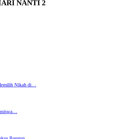
ARI NANTI 2
Memilih Nikah di…
easiswa…
 Fokus Bangun…