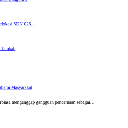
 Relokasi SDN 026…
i Tambah
pahami Masyarakat
rbiasa menganggap gangguan pencernaan sebagai
…
…