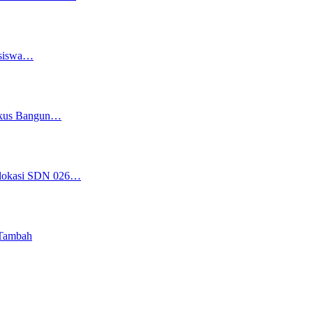
asiswa…
Fokus Bangun…
Relokasi SDN 026…
 Tambah