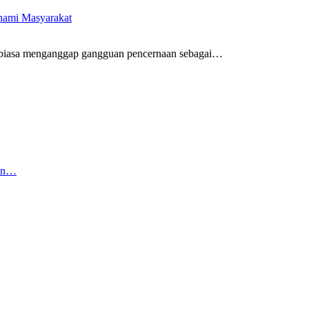
ahami Masyarakat
biasa menganggap gangguan pencernaan sebagai
…
kan…