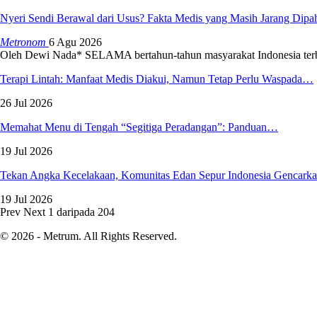
Nyeri Sendi Berawal dari Usus? Fakta Medis yang Masih Jarang Dip
Metronom
6 Agu 2026
Oleh Dewi Nada*
SELAMA bertahun-tahun masyarakat Indonesia ter
Terapi Lintah: Manfaat Medis Diakui, Namun Tetap Perlu Waspada…
26 Jul 2026
Memahat Menu di Tengah “Segitiga Peradangan”: Panduan…
19 Jul 2026
Tekan Angka Kecelakaan, Komunitas Edan Sepur Indonesia Gencar
19 Jul 2026
Prev
Next
1 daripada 204
© 2026 - Metrum. All Rights Reserved.