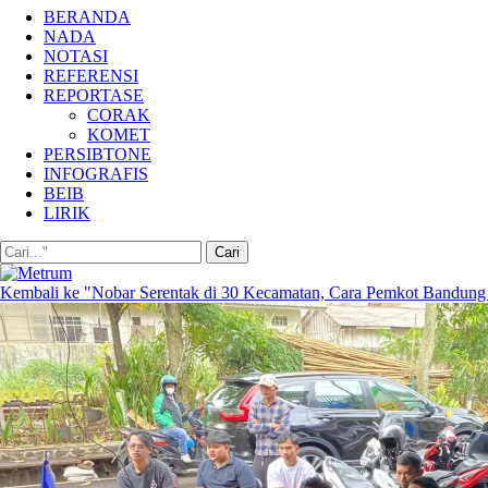
BERANDA
NADA
NOTASI
REFERENSI
REPORTASE
CORAK
KOMET
PERSIBTONE
INFOGRAFIS
BEIB
LIRIK
Kembali ke "Nobar Serentak di 30 Kecamatan, Cara Pemkot Bandung 