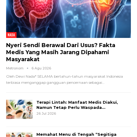
NADA
Nyeri Sendi Berawal Dari Usus? Fakta
Medis Yang Masih Jarang Dipahami
Masyarakat
Metronom
6 Agu 2026
Oleh Dewi Nada*
SELAMA bertahun-tahun masyarakat Indonesia
terbiasa menganggap gangguan pencernaan sebagai
…
Terapi Lintah: Manfaat Medis Diakui,
Namun Tetap Perlu Waspada…
26 Jul 2026
Memahat Menu di Tengah “Segitiga