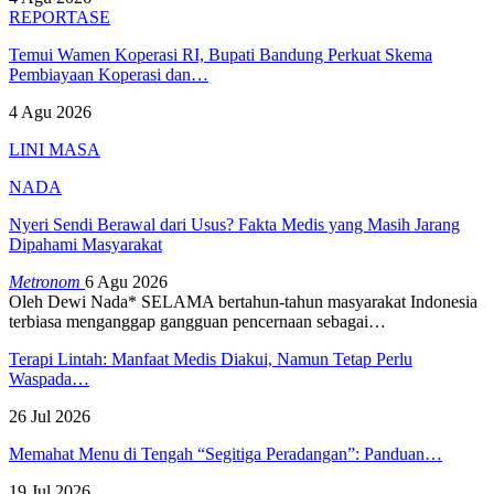
REPORTASE
Temui Wamen Koperasi RI, Bupati Bandung Perkuat Skema
Pembiayaan Koperasi dan…
4 Agu 2026
LINI MASA
NADA
Nyeri Sendi Berawal dari Usus? Fakta Medis yang Masih Jarang
Dipahami Masyarakat
Metronom
6 Agu 2026
Oleh Dewi Nada*
SELAMA bertahun-tahun masyarakat Indonesia
terbiasa menganggap gangguan pencernaan sebagai
…
Terapi Lintah: Manfaat Medis Diakui, Namun Tetap Perlu
Waspada…
26 Jul 2026
Memahat Menu di Tengah “Segitiga Peradangan”: Panduan…
19 Jul 2026