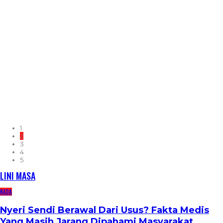
1
2
3
4
5
LINI MASA
NADA
Nyeri Sendi Berawal Dari Usus? Fakta Medis
Yang Masih Jarang Dipahami Masyarakat