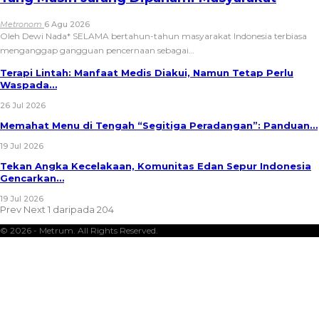
Metronom
6 Agu 2026
Oleh Dewi Nada*
SELAMA bertahun-tahun masyarakat Indonesia terbiasa
menganggap gangguan pencernaan sebagai
…
Terapi Lintah: Manfaat Medis Diakui, Namun Tetap Perlu
Waspada…
26 Jul 2026
Memahat Menu di Tengah “Segitiga Peradangan”: Panduan…
19 Jul 2026
Tekan Angka Kecelakaan, Komunitas Edan Sepur Indonesia
Gencarkan…
19 Jul 2026
Prev
Next
1 daripada 204
© 2026 - Metrum. All Rights Reserved.