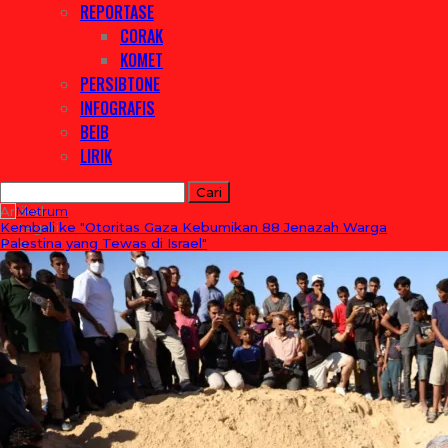
REPORTASE
CORAK
KOMET
PERSIBTONE
INFOGRAFIS
BEIB
LIRIK
Artikel
Kategori
Kembali ke "Otoritas Gaza Kebumikan 88 Jenazah Warga
Tag
Palestina yang Tewas di Israel"