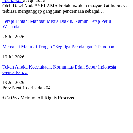
Metronom
6 Agu 2026
Oleh Dewi Nada*
SELAMA bertahun-tahun masyarakat Indonesia
terbiasa menganggap gangguan pencernaan sebagai
…
Terapi Lintah: Manfaat Medis Diakui, Namun Tetap Perlu
Waspada…
26 Jul 2026
Memahat Menu di Tengah “Segitiga Peradangan”: Panduan…
19 Jul 2026
Tekan Angka Kecelakaan, Komunitas Edan Sepur Indonesia
Gencarkan…
19 Jul 2026
Prev
Next
1 daripada 204
© 2026 - Metrum. All Rights Reserved.