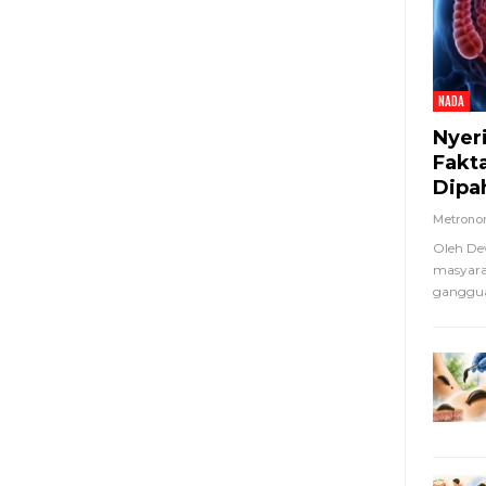
NADA
Nyer
Fakt
Dipa
Metron
Oleh De
masyara
ganggua