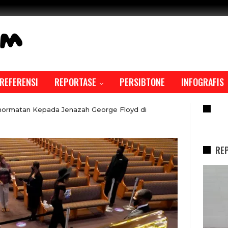
REFERENSI
REPORTASE
PERSIBTONE
INFOGRAFIS
RE
hormatan Kepada Jenazah George Floyd di
RE
REPORTASE