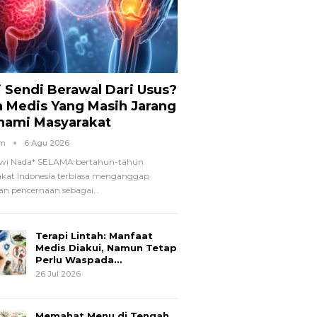
i Sendi Berawal Dari Usus?
a Medis Yang Masih Jarang
hami Masyarakat
om
6 Agu 2026
wi Nada*
SELAMA bertahun-tahun
kat Indonesia terbiasa menganggap
n pencernaan sebagai
…
Terapi Lintah: Manfaat
Medis Diakui, Namun Tetap
Perlu Waspada…
26 Jul 2026
Memahat Menu di Tengah