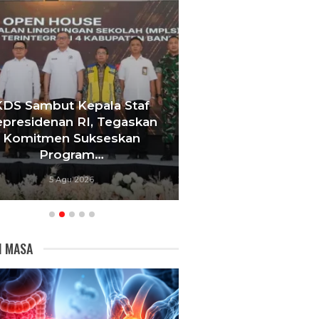
KDS Sambut Kepala Staf
Tebang 10 Pohon
presidenan RI, Tegaskan
Berujung Pe
Komitmen Sukseskan
Videotron,
Program…
Bandu
5 Agu 2026
5 Agu 20
I MASA