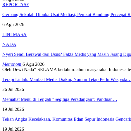
REPORTASE
Gerbang Sekolah Dibuka Usai Mediasi, Pemkot Bandung Percepat
6 Agu 2026
LINI MASA
NADA
Nyeri Sendi Berawal dari Usus? Fakta Medis yang Masih Jarang Di
Metronom
6 Agu 2026
Oleh Dewi Nada*
SELAMA bertahun-tahun masyarakat Indonesia te
Terapi Lintah: Manfaat Medis Diakui, Namun Tetap Perlu Waspada
26 Jul 2026
Memahat Menu di Tengah “Segitiga Peradangan”: Panduan…
19 Jul 2026
Tekan Angka Kecelakaan, Komunitas Edan Sepur Indonesia Genca
19 Jul 2026