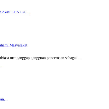
 Relokasi SDN 026…
pahami Masyarakat
rbiasa menganggap gangguan pencernaan sebagai
…
…
rkan…