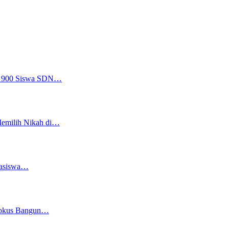
a, 900 Siswa SDN…
Memilih Nikah di…
easiswa…
 Fokus Bangun…